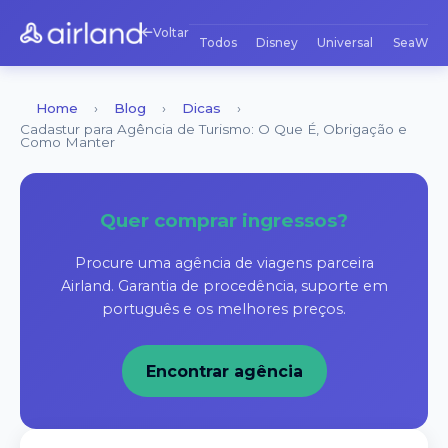
Voltar
Todos
Disney
Universal
SeaWorl
Home
›
Blog
›
Dicas
›
Cadastur para Agência de Turismo: O Que É, Obrigação e
Como Manter
Quer comprar ingressos?
Procure uma agência de viagens parceira
Airland. Garantia de procedência, suporte em
português e os melhores preços.
Encontrar agência